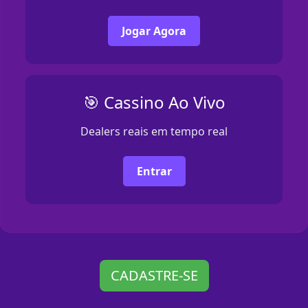
Jogar Agora
🎯 Cassino Ao Vivo
Dealers reais em tempo real
Entrar
CADASTRE-SE