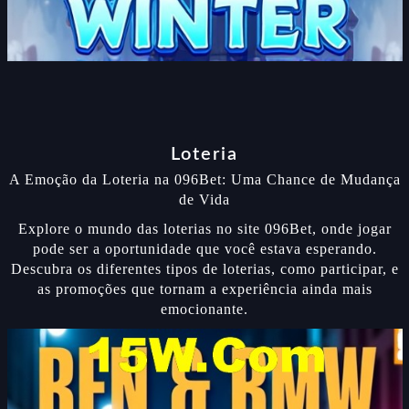
Loteria
A Emoção da Loteria na 096Bet: Uma Chance de Mudança
de Vida
Explore o mundo das loterias no site 096Bet, onde jogar
pode ser a oportunidade que você estava esperando.
Descubra os diferentes tipos de loterias, como participar, e
as promoções que tornam a experiência ainda mais
emocionante.