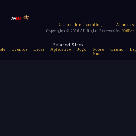
Responsible Gambling
About us
Copyrights © 2026 All Rights Reserved by
096Bet
Related Sites
ade
Eventos
Dicas
Aplicativo
Jogo
Sobre
Casino
Esp
Nós