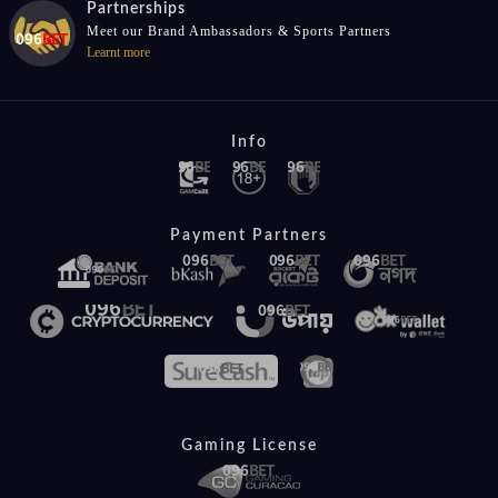
Partnerships
Meet our Brand Ambassadors & Sports Partners
Learnt more
Info
Payment Partners
Gaming License