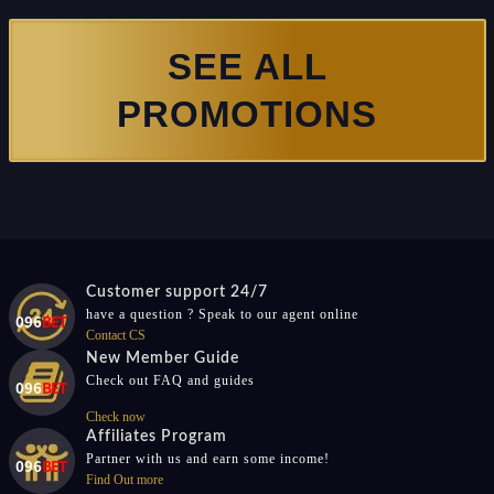
SEE ALL
PROMOTIONS
Customer support 24/7
have a question ? Speak to our agent online
Contact CS
New Member Guide
Check out FAQ and guides
Check now
Affiliates Program
Partner with us and earn some income!
Find Out more