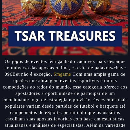
Os jogos de eventos têm ganhado cada vez mais destaque
no universo das apostas online, e o site de palavras-chave
096Bet não é exceção.
6mgame
Com uma ampla gama de
opções que abrangem eventos esportivos e outras
competições ao redor do mundo, essa categoria oferece aos
apostadores a oportunidade de participar de um
emocionante jogo de estratégia e previsão. Os eventos mais
populares variam desde partidas de futebol e basquete até
campeonatos de eSports, permitindo que os usuários
escolham suas apostas favoritas com base em estatísticas
atualizadas e análises de especialistas. Além da variedade