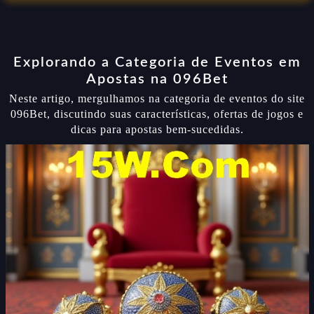
Explorando a Categoria de Eventos em
Apostas na 096Bet
Neste artigo, mergulhamos na categoria de eventos do site
096Bet, discutindo suas características, ofertas de jogos e
dicas para apostas bem-sucedidas.