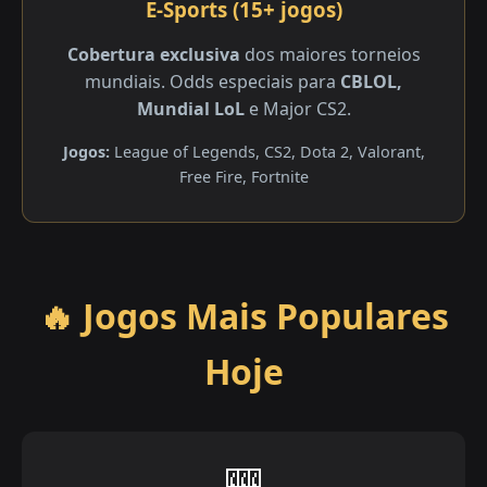
E-Sports (15+ jogos)
Cobertura exclusiva
dos maiores torneios
mundiais. Odds especiais para
CBLOL,
Mundial LoL
e Major CS2.
Jogos:
League of Legends, CS2, Dota 2, Valorant,
Free Fire, Fortnite
🔥 Jogos Mais Populares
Hoje
🎰