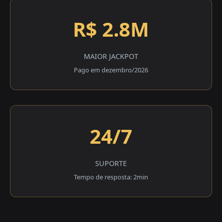
R$ 2.8M
MAIOR JACKPOT
Pago em dezembro/2026
24/7
SUPORTE
Tempo de resposta: 2min