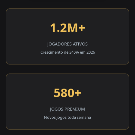
1.2M+
JOGADORES ATIVOS
Crescimento de 340% em 2026
580+
JOGOS PREMIUM
Novos jogos toda semana