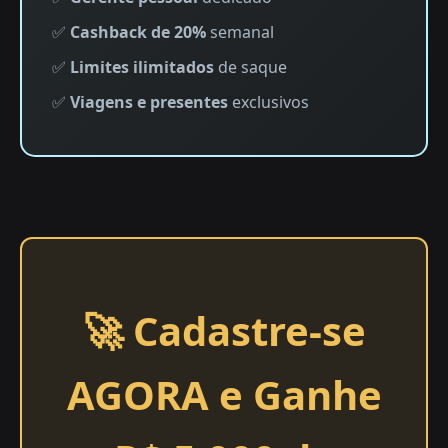
✅
Cashback de 20%
semanal
✅
Limites ilimitados
de saque
✅
Viagens e presentes
exclusivos
🚀 Cadastre-se
AGORA e Ganhe