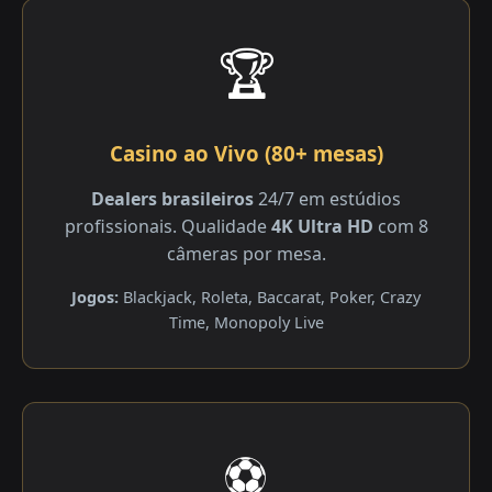
🏆
Casino ao Vivo (80+ mesas)
Dealers brasileiros
24/7 em estúdios
profissionais. Qualidade
4K Ultra HD
com 8
câmeras por mesa.
Jogos:
Blackjack, Roleta, Baccarat, Poker, Crazy
Time, Monopoly Live
⚽