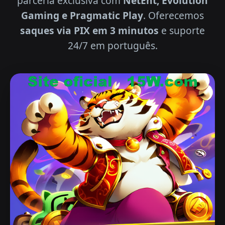
parceria exclusiva com
NetEnt, Evolution
Gaming e Pragmatic Play
. Oferecemos
saques via PIX em 3 minutos
e suporte
24/7 em português.