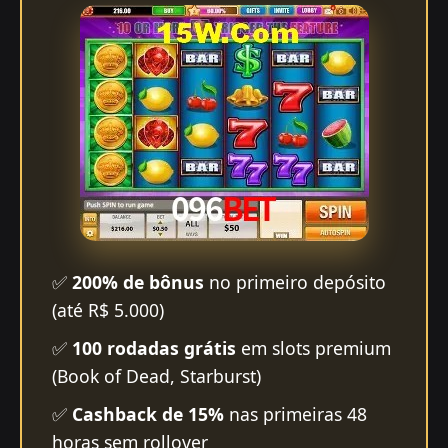
✅
200% de bônus
no primeiro depósito
(até R$ 5.000)
✅
100 rodadas grátis
em slots premium
(Book of Dead, Starburst)
✅
Cashback de 15%
nas primeiras 48
horas sem rollover