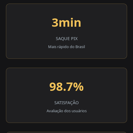
3min
SAQUE PIX
Mais rápido do Brasil
98.7%
SATISFAÇÃO
Avaliação dos usuários