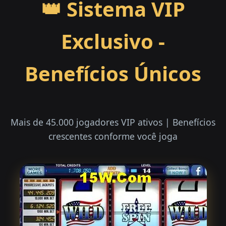
👑 Sistema VIP
Exclusivo -
Benefícios Únicos
Mais de 45.000 jogadores VIP ativos | Benefícios
crescentes conforme você joga