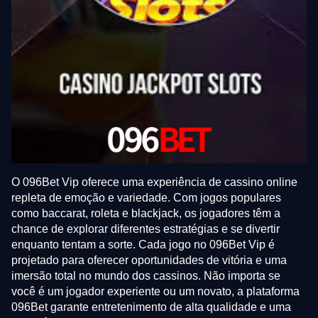
O 096Bet Vip oferece uma experiência de cassino online
repleta de emoção e variedade. Com jogos populares
como baccarat, roleta e blackjack, os jogadores têm a
chance de explorar diferentes estratégias e se divertir
enquanto tentam a sorte. Cada jogo no 096Bet Vip é
projetado para oferecer oportunidades de vitória e uma
imersão total no mundo dos cassinos. Não importa se
você é um jogador experiente ou um novato, a plataforma
096Bet garante entretenimento de alta qualidade e uma