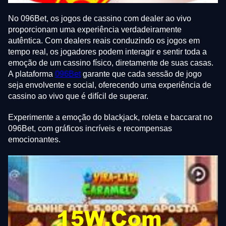
No 096Bet, os jogos de cassino com dealer ao vivo
proporcionam uma experiência verdadeiramente
autêntica. Com dealers reais conduzindo os jogos em
tempo real, os jogadores podem interagir e sentir toda a
emoção de um cassino físico, diretamente de suas casas.
A plataforma
096Bet
garante que cada sessão de jogo
seja envolvente e social, oferecendo uma experiência de
cassino ao vivo que é difícil de superar.
Experimente a emoção do blackjack, roleta e baccarat no
096Bet, com gráficos incríveis e recompensas
emocionantes.