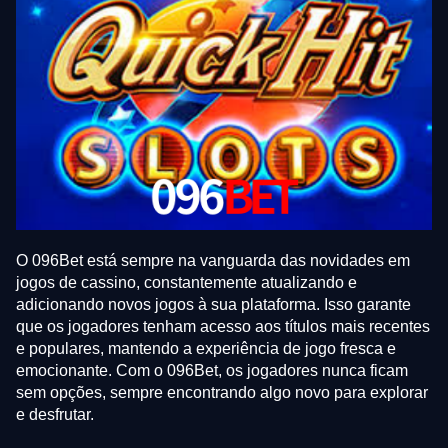
O 096Bet está sempre na vanguarda das novidades em
jogos de cassino, constantemente atualizando e
adicionando novos jogos à sua plataforma. Isso garante
que os jogadores tenham acesso aos títulos mais recentes
e populares, mantendo a experiência de jogo fresca e
emocionante. Com o 096Bet, os jogadores nunca ficam
sem opções, sempre encontrando algo novo para explorar
e desfrutar.