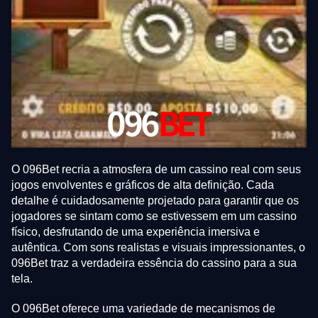
O 096Bet recria a atmosfera de um cassino real com seus
jogos envolventes e gráficos de alta definição. Cada
detalhe é cuidadosamente projetado para garantir que os
jogadores se sintam como se estivessem em um cassino
físico, desfrutando de uma experiência imersiva e
autêntica. Com sons realistas e visuais impressionantes, o
096Bet traz a verdadeira essência do cassino para a sua
tela.
O 096Bet oferece uma variedade de mecanismos de