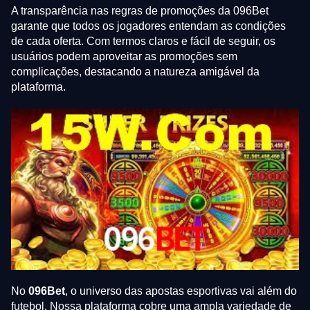
A transparência nas regras de promoções da 096Bet
garante que todos os jogadores entendam as condições
de cada oferta. Com termos claros e fácil de seguir, os
usuários podem aproveitar as promoções sem
complicações, destacando a natureza amigável da
plataforma.
No
096Bet
, o universo das apostas esportivas vai além do
futebol. Nossa plataforma cobre uma ampla variedade de