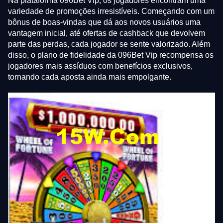
Na plataforma 096Bet Vip, os jogadores encontram uma
variedade de promoções irresistíveis. Começando com um
bônus de boas-vindas que dá aos novos usuários uma
vantagem inicial, até ofertas de cashback que devolvem
parte das perdas, cada jogador se sente valorizado. Além
disso, o plano de fidelidade da 096Bet Vip recompensa os
jogadores mais assíduos com benefícios exclusivos,
tornando cada aposta ainda mais empolgante.