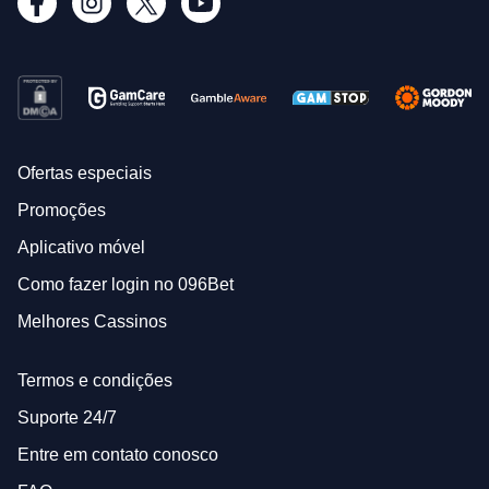
Ofertas especiais
Promoções
Aplicativo móvel
Como fazer login no 096Bet
Melhores Cassinos
Termos e condições
Suporte 24/7
Entre em contato conosco