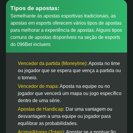
Tipos de apostas:
Semelhante às apostas esportivas tradicionais, as
apostas em esports oferecem vários tipos de apostas
para melhorar a experiência de apostas. Alguns tipos
comuns de apostas disponíveis na seção de esports
do 096Bet incluem:
Vencedor da partida (Moneyline):
Aposta no time
ou jogador que se espera que vença a partida ou
o torneio.
Vencedor do mapa:
Aposta na equipe ou no
jogador que vencerá um mapa ou jogo específico
dentro de uma série.
Apostas de Handicap:
Dar uma vantagem ou
desvantagem a uma equipe ou jogador para
equilibrar as probabilidades.
Acima/Abaixo (Totais):
Apostar se a pontuação