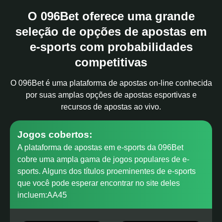
O 096Bet oferece uma grande
seleção de opções de apostas em
e-sports com probabilidades
competitivas
O 096Bet é uma plataforma de apostas on-line conhecida
por suas amplas opções de apostas esportivas e
recursos de apostas ao vivo.
Jogos cobertos:
A plataforma de apostas em e-sports da 096Bet
cobre uma ampla gama de jogos populares de e-
sports. Alguns dos títulos proeminentes de e-sports
que você pode esperar encontrar no site deles
incluem:
AA45