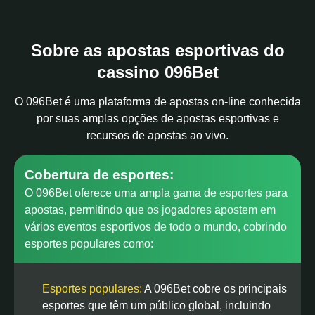
Sobre as apostas esportivas do
cassino 096Bet
O 096Bet é uma plataforma de apostas on-line conhecida
por suas amplas opções de apostas esportivas e
recursos de apostas ao vivo.
Cobertura de esportes:
O 096Bet oferece uma ampla gama de esportes para
apostas, permitindo que os jogadores apostem em
vários eventos esportivos de todo o mundo, cobrindo
esportes populares como:
Esportes populares:
A 096Bet cobre os principais
esportes que têm um público global, incluindo