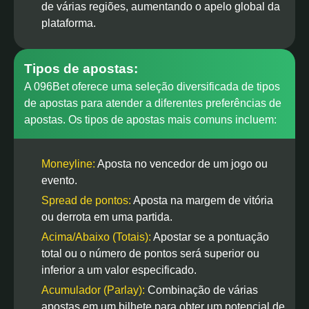
de várias regiões, aumentando o apelo global da
plataforma.
Tipos de apostas:
A 096Bet oferece uma seleção diversificada de tipos
de apostas para atender a diferentes preferências de
apostas. Os tipos de apostas mais comuns incluem:
Moneyline:
Aposta no vencedor de um jogo ou
evento.
Spread de pontos:
Aposta na margem de vitória
ou derrota em uma partida.
Acima/Abaixo (Totais):
Apostar se a pontuação
total ou o número de pontos será superior ou
inferior a um valor especificado.
Acumulador (Parlay):
Combinação de várias
apostas em um bilhete para obter um potencial de