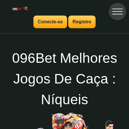
Conecte-se
Registro
096Bet Melhores
Jogos De Caça :
Níqueis