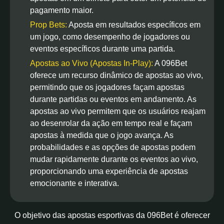
pagamento maior.
Prop Bets:
Aposta em resultados específicos em
um jogo, como desempenho de jogadores ou
eventos específicos durante uma partida.
Apostas ao Vivo (Apostas In-Play):
A 096Bet
oferece um recurso dinâmico de apostas ao vivo,
permitindo que os jogadores façam apostas
durante partidas ou eventos em andamento. As
apostas ao vivo permitem que os usuários reajam
ao desenrolar da ação em tempo real e façam
apostas à medida que o jogo avança. As
probabilidades e as opções de apostas podem
mudar rapidamente durante os eventos ao vivo,
proporcionando uma experiência de apostas
emocionante e interativa.
O objetivo das apostas esportivas da 096Bet é oferecer