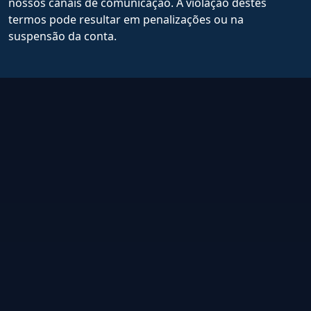
nossos canais de comunicação. A violação destes
termos pode resultar em penalizações ou na
suspensão da conta.