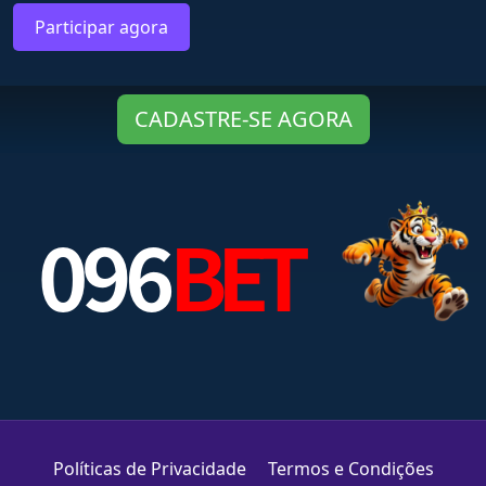
Participar agora
CADASTRE-SE AGORA
Políticas de Privacidade
Termos e Condições