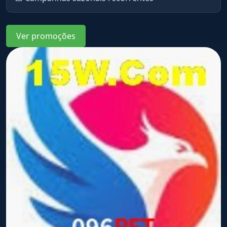
Ver promoções