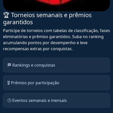
🏆 Torneios semanais e prêmios
garantidos
Participe de torneios com tabelas de classificação, fases
eliminatórias e prêmios garantidos. Suba no ranking
acumulando pontos por desempenho e leve
recompensas extras por conquistas.
🏁 Rankings e conquistas
🎖️ Prêmios por participação
🕒 Eventos semanais e mensais