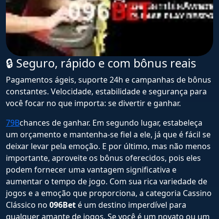
🔒 Seguro, rápido e com bônus reais
Pagamentos ágeis, suporte 24h e campanhas de bônus
constantes. Velocidade, estabilidade e segurança para
você focar no que importa: se divertir e ganhar.
79B
chances de ganhar. Em segundo lugar, estabeleça
um orçamento e mantenha-se fiel a ele, já que é fácil se
deixar levar pela emoção. E por último, mas não menos
importante, aproveite os bônus oferecidos, pois eles
podem fornecer uma vantagem significativa e
aumentar o tempo de jogo. Com sua rica variedade de
jogos e a emoção que proporciona, a categoria Cassino
Clássico no
096Bet
é um destino imperdível para
qualquer amante de jogos. Se você é um novato ou um