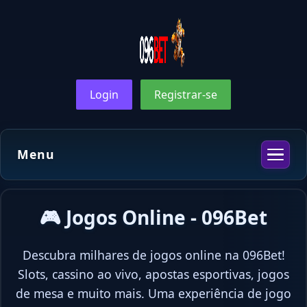
Login
Registrar-se
Menu
🎮 Jogos Online - 096Bet
Descubra milhares de jogos online na 096Bet!
Slots, cassino ao vivo, apostas esportivas, jogos
de mesa e muito mais. Uma experiência de jogo