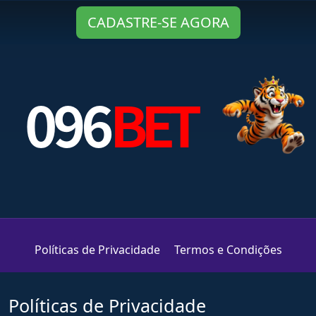
CADASTRE-SE AGORA
Políticas de Privacidade
Termos e Condições
Políticas de Privacidade