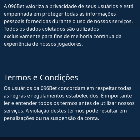
A 096Bet valoriza a privacidade de seus usuários e está
empenhada em proteger todas as informações
pessoais fornecidas durante o uso de nossos serviços.
Todos os dados coletados são utilizados
exclusivamente para fins de melhoria contínua da
experiência de nossos jogadores.
Termos e Condições
Os usuários da 096Bet concordam em respeitar todas
as regras e regulamentos estabelecidos. É importante
ler e entender todos os termos antes de utilizar nossos
serviços. A violação destes termos pode resultar em
penalizações ou na suspensão da conta.