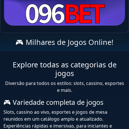
🎮 Milhares de Jogos Online!
Explore todas as categorias de
jogos
Diversão para todos os estilos: slots, cassino, esportes
e mais.
🎮 Variedade completa de jogos
Slots, cassino ao vivo, esportes e jogos de mesa
reunidos em um catálogo amplo e atualizado.
Experiências rápidas e imersivas, para iniciantes e