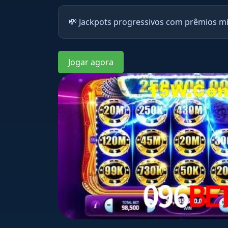
💸 Jackpots progressivos com prêmios mi
Jogar agora