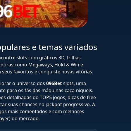
populares e temas variados
contre slots com gráficos 3D, trilhas
vadoras como Megaways, Hold & Win e
eus favoritos e conquiste novas vitórias.
lorar o universo dos
096Bet
slots, uma
te para os fãs das máquinas caça-níqueis.
ões detalhadas do TOP5 jogos, dicas de free
tar suas chances no jackpot progressivo. A
jogos mais comentados e com melhores
layer) do mercado.