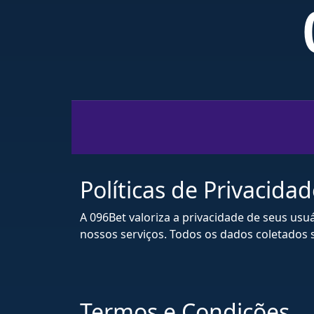
Políticas de Privacida
A 096Bet valoriza a privacidade de seus us
nossos serviços. Todos os dados coletados s
Termos e Condições