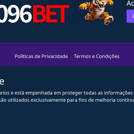
A
Políticas de Privacidade
Termos e Condições
de
uários e está empenhada em proteger todas as informações
ão utilizados exclusivamente para fins de melhoria contín