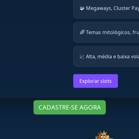
🧩 Megaways, Cluster Pa
🌈 Temas mitológicos, fru
📈 Alta, média e baixa vol
Explorar slots
CADASTRE-SE AGORA